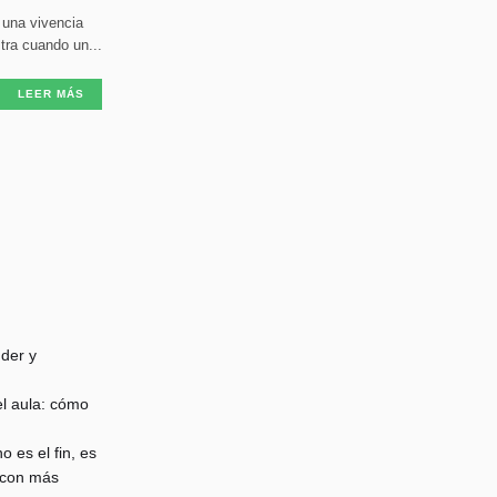
s una vivencia
ra cuando un...
LEER MÁS
der y
l aula: cómo
o es el fin, es
 con más