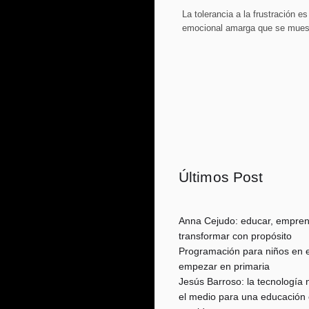
La tolerancia a la frustración e
emocional amarga que se muest
Últimos Post
Anna Cejudo: educar, empren
transformar con propósito
Programación para niños en e
empezar en primaria
Jesús Barroso: la tecnología n
el medio para una educación