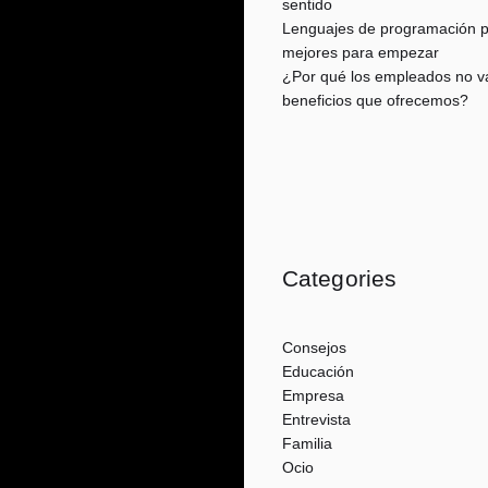
sentido
Lenguajes de programación pa
mejores para empezar
¿Por qué los empleados no va
beneficios que ofrecemos?
Categories
Consejos
Educación
Empresa
Entrevista
Familia
Ocio