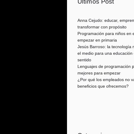
Últimos Post
Anna Cejudo: educar, empren
transformar con propósito
Programación para niños en e
empezar en primaria
Jesús Barroso: la tecnología n
el medio para una educación
sentido
Lenguajes de programación pa
mejores para empezar
¿Por qué los empleados no va
beneficios que ofrecemos?