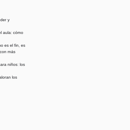
der y
l aula: cómo
o es el fin, es
 con más
ra niños: los
loran los