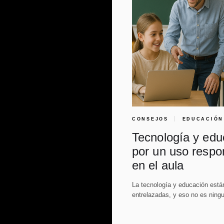
CONSEJOS
EDUCACIÓN
Tecnología y edu
por un uso respo
en el aula
La tecnología y educación est
entrelazadas, y eso no es ningu