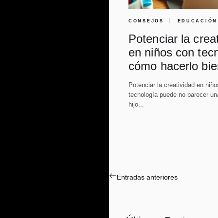
CONSEJOS
EDUCACIÓN
Potenciar la crea
en niños con tecn
cómo hacerlo bie
Potenciar la creatividad en niñ
tecnología puede no parecer una
hijo...
Navegación
Entradas anteriores
de
entradas