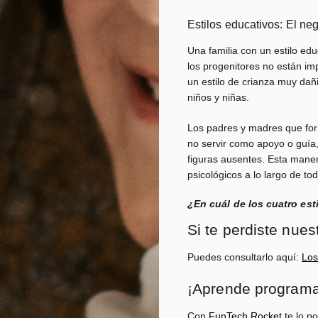
Estilos educativos: El neg
Una familia con un estilo edu
los progenitores no están imp
un estilo de crianza muy dañ
niños y niñas.
Los padres y madres que form
no servir como apoyo o guía, f
figuras ausentes. Esta man
psicológicos a lo largo de tod
¿En cuál de los cuatro est
Si te perdiste nue
Puedes consultarlo aquí:
Los
¡Aprende program
Con
FunTech Rocket
te lo p