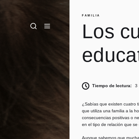
FAMILIA
Los cu
ech
ños, ¡mediante juegos!
educat
Tiempo de lectura:
3
¿Sabías que existen cuatro t
que utiliza una familia a la h
consecuencias positivas o neg
en el tipo de relación que s
Aunque sabemos que muchas f