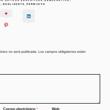
RO ESTILOS EDUCATIVOS
DEMOCRÁTICO
,
,
A
NEGLIGENTE
PERMISIVO
ónico no será publicada.
Los campos obligatorios están
Correo electrónico
*
Web