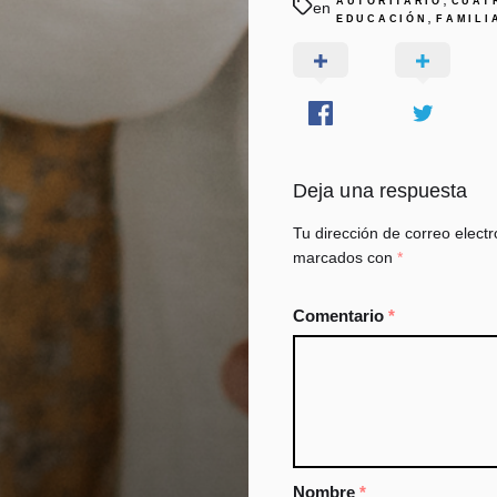
AUTORITARIO
CUAT
en
,
EDUCACIÓN
FAMILI
Deja una respuesta
Tu dirección de correo electr
marcados con
*
Comentario
*
Nombre
*