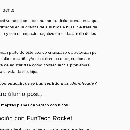
ligente.
cativo negligente es una familia disfuncional en la que
licados en la crianza de sus hijos e hijas. Se trata de
ino y con un impacto negativo en el desarrollo de los
an parte de este tipo de crianza se caracterizan por
alta de cariño y/o disciplina, es decir, suelen ser
era de educar trae como consecuencia problemas
a la vida de sus hijos.
ilos educativos te has sentido más identificado?
stro último post…
 mejores planes de verano con niños.
ación con
FunTech Rocket
!
onemos fácil: programación para niños ¡mediante