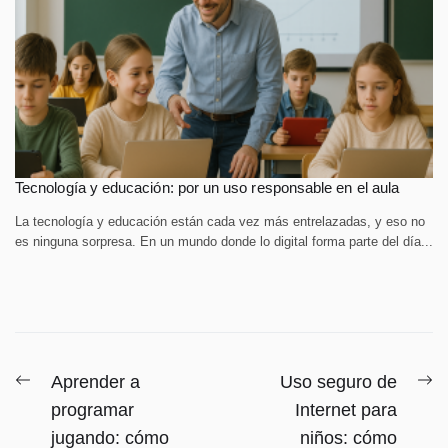
Tecnología y educación: por un uso responsable en el aula
La tecnología y educación están cada vez más entrelazadas, y eso no
es ninguna sorpresa. En un mundo donde lo digital forma parte del día...
Navegación
Entrada
E
Aprender a
Uso seguro de
anterior:
si
de
programar
Internet para
jugando: cómo
niños: cómo
entradas