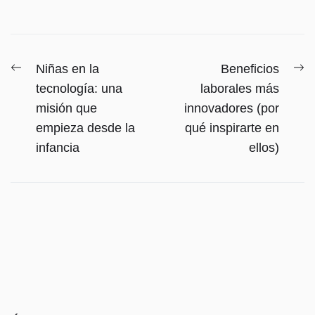
Navegación
Entrada
E
Niñas en la
Beneficios
anterior:
si
de
tecnología: una
laborales más
misión que
innovadores (por
entradas
empieza desde la
qué inspirarte en
infancia
ellos)