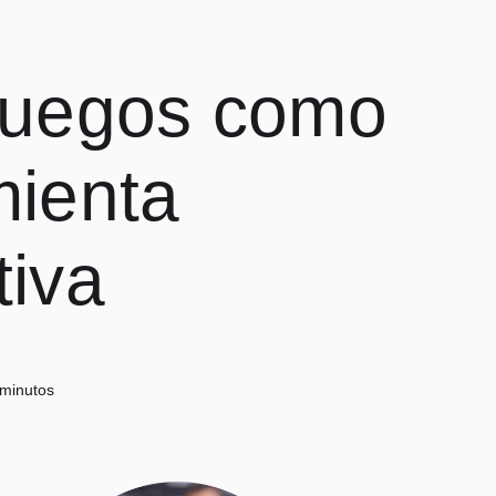
juegos como
mienta
tiva
 minutos