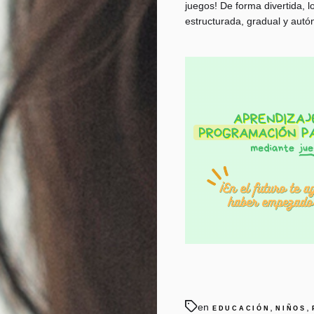
juegos! De forma divertida,
estructurada, gradual y aut
en
,
,
EDUCACIÓN
NIÑOS