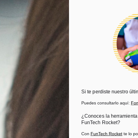
Si te perdiste nuestro úl
Puedes consultarlo aquí:
Fom
¿Conoces la herramienta 
FunTech Rocket?
Con
FunTech Rocket
te lo p