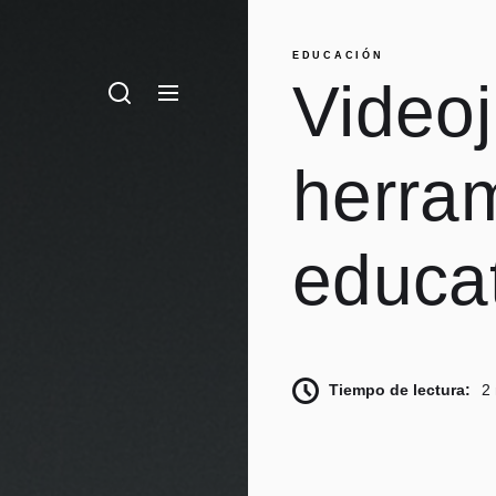
EDUCACIÓN
Video
ech
ños, ¡mediante juegos!
herra
educa
Tiempo de lectura:
2