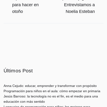
anterior:
si
de
para hacer en
Entrevistamos a
otoño
Noelia Esteban
entradas
Últimos Post
Anna Cejudo: educar, emprender y transformar con propósito
Programación para niños en el aula: cómo empezar en primaria
Jesús Barroso: la tecnología no es el fin, es el medio para una
educación con más sentido
Lenguajes de programación para niños: los mejores para